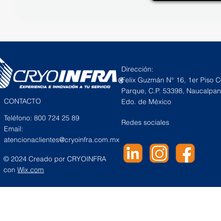
Dirección:
Felix Guzmán N° 16, 1er Piso Co
Parque, C.P. 53398, Naucalpan
CONTACTO
Edo. de México
Teléfono: 800 724 25 89
Redes sociales
Email:
atencionaclientes@cryoinfra.com.mx
© 2024 Creado por CRYOINFRA
con
Wix.com